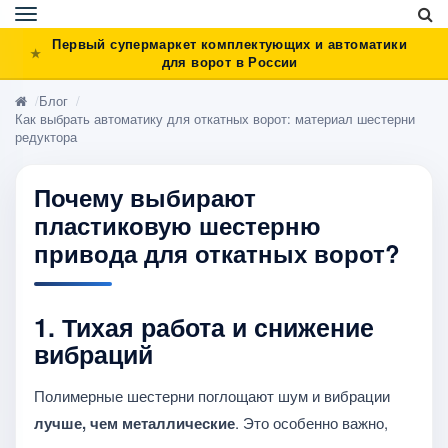
Toggle
navigation
Первый супермаркет комплектующих и автоматики
для ворот в России
Блог
Как выбрать автоматику для откатных ворот: материал шестерни
редуктора
Почему выбирают
пластиковую шестерню
привода для откатных ворот?
1.
Тихая работа и снижение
вибраций
Полимерные шестерни поглощают шум и вибрации
лучше, чем металлические
. Это особенно важно,