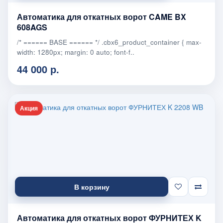
Автоматика для откатных ворот CAME BX
608AGS
/* ====== BASE ====== */ .cbx6_product_container { max-
width: 1280px; margin: 0 auto; font-f..
44 000 р.
Акция
В корзину
Автоматика для откатных ворот ФУРНИТЕХ K