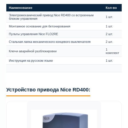
Наименование
Кол-во
Электромеханический привод Nice RD400 со встроенным
1 шт.
блоком управления
Монтажное основание для бетонирования
1 шт.
Пульты управления Nice FLO2RE
2 шт.
Стальная лапка механического концевого выключателя
2 шт.
1
Ключи аварийной разблокировки
комплект
Инструкция на русском языке
1 шт.
Устройство привода Nice RD400: