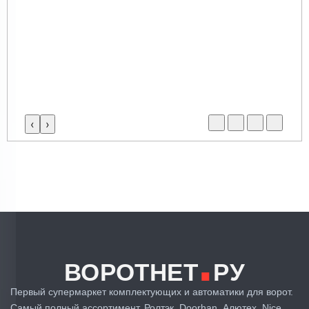
‹
›
.
ВОРОТНЕТ
РУ
Первый супермаркет комплектующих и автоматики для ворот.
Самый полный ассортимент. Ролтэк, Doorhan, Алютех, Nice,