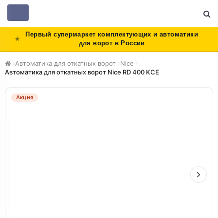
Toggle
navigation
Первый супермаркет комплектующих и автоматики
для ворот в России
›
Автоматика для откатных ворот
›
Nice
›
Автоматика для откатных ворот Nice RD 400 KCE
Акция