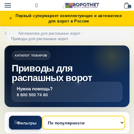
Toggle
0
navigation
Первый супермаркет комплектующих и автоматики
для ворот в России
Автоматика для распашных ворот
Приводы для распашных ворот
Параметры
КАТАЛОГ ТОВАРОВ
Приводы для
Цена
14100
-
99990
р.
распашных ворот
Нужна помощь?
Производитель
8 800 500 74 80
Alutech
1
Came
13
Фильтры
DoorHan
6
FAAC
16