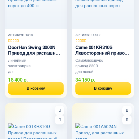
АРТИКУЛ: 1510
АРТИКУЛ: 1530
DoorHan Swing 3000N
Came 001KR310S
Привод для распашных
Левосторонний привод
ворот до 400 кг
для распашных ворот
Линейный
Самоблокирующийся
электропривод
привод 230В
для
для левой
автоматизации
створки
18 400 р.
34 150 р.
распашных
распашных
ворот со
ворот шириной
В корзину
В корзину
створками
до 3 м и весом
шириной до 3
до 800 кг
м и массой до
400 кг