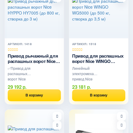
выключатели.
Без блока
управления.
АРТИКУЛ: 1418
АРТИКУЛ: 1518
Привод рычажный для
Привод для распашных
распашных ворот Nice
ворот Nice WINGO
HYPPO HY7005 (до 800
WG5000 (до 500 кг,
✅Привод для
Линейный
кг, створка до 3 м)
створка до 3,5 м)
распашных
электромеханический
ворот Nice
привод Nice
HY7005 без
WINGO
29 192 р.
23 181 р.
пультов, лампы
WG5000 для
и
распашных
В корзину
В корзину
фотоэлементов,
ворот до 500 кг,
для створки
створка до 3,5
весом до 800..
м. Усилие 1700
Н, 230 В,
самоблокировка,
IP44. Без блока
управления.