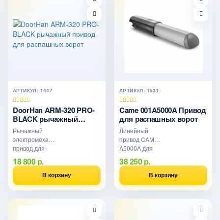
АРТИКУЛ: 1447
АРТИКУЛ: 1531
DoorHan ARM-320 PRO-
Came 001A5000A Привод
BLACK рычажный
для распашных ворот
привод для распашных
Рычажный
Линейный
ворот
электромеханический
привод CAME
привод для
A5000A для
автоматизации
распашных
18 800 р.
38 250 р.
распашных
ворот до 1000
ворот и
кг и 5 м.
В корзину
В корзину
отдельно
Бронзовая
стоящих
втулка, 230 В,
калиток со
150 Вт,
створками
интенсивность
шириной до 2
50%, угол до