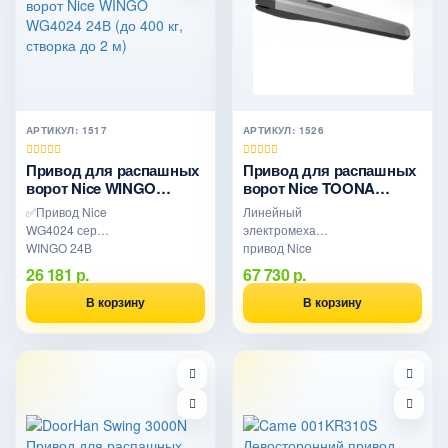
АРТИКУЛ: 1517
АРТИКУЛ: 1526
Привод для распашных
Привод для распашных
ворот Nice WINGO
ворот Nice TOONA
WG4024 24В (до 400 кг,
TO7024 24В (до 1700 кг,
✅Привод Nice
Линейный
створка до 2 м)
створка до 7 м)
WG4024 серии
электромеханический
WINGO 24В
привод Nice
для
TOONA TO7024
26 181 р.
67 730 р.
распашных
24В для
ворот до 400 кг,
тяжёлых
В корзину
В корзину
створка до 2 м.
распашных
IP54,
ворот до 1700
аккумулятор..
кг, створка до 7
м. Усилие 2700
Н, энкодер,
интенсивность
100%, IP44.
Без БУ.