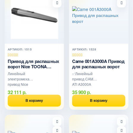
м и массой до
120°. Италия
400 кг
АРТИКУЛ: 1515
АРТИКУЛ: 1528
Привод для распашных
Came 001A3000A Привод
ворот Nice TOONA
для распашных ворот
TO4016P (до 800 кг, 3200
Линейный
✅Линейный
Н)
электромеханический
привод CAME
привод Nice
ATI A3000A
TOONA
230В для
32 111 р.
35 900 р.
TO4016P для
распашных
распашных
ворот до 800 кг,
В корзину
В корзину
ворот до 800 кг
створка до 3 м
и шириной
створки до 3 м.
Усилие 3200 Н,
самоблокировка,
IP44, концевые