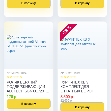
В корзину
В корзину
-29%
АРТИКУЛ: 1124
АРТИКУЛ: 2021
РОЛИК ВЕРХНИЙ
ФУРНИТЕХ КВ 3
ПОДДЕРЖИВАЮЩИЙ
КОМПЛЕКТ ДЛЯ
ALUTECH SGN.00.720 |
ОТКАТНЫХ ВОРОТ
ДЛЯ ОТКАТНЫХ ВОРОТ
170 р.
8 500 р.
12 000 р.
В корзину
В корзину