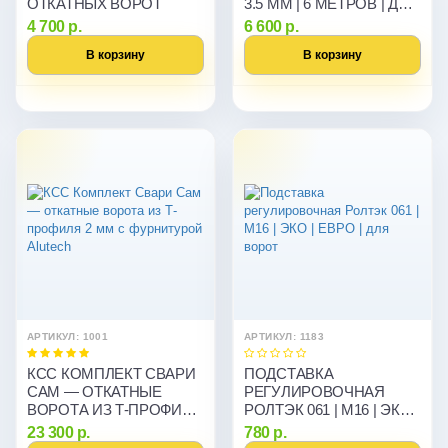
ОТКАТНЫХ ВОРОТ
3.5 ММ | 6 МЕТРОВ | ДЛЯ
ОТКАТНЫХ ВОРОТ
4 700 р.
6 600 р.
В корзину
В корзину
АРТИКУЛ: 1001
АРТИКУЛ: 1183
КСС КОМПЛЕКТ СВАРИ
ПОДСТАВКА
САМ — ОТКАТНЫЕ
РЕГУЛИРОВОЧНАЯ
ВОРОТА ИЗ Т-ПРОФИЛЯ
РОЛТЭК 061 | М16 | ЭКО |
2 ММ С ФУРНИТУРОЙ
ЕВРО | ДЛЯ ВОРОТ
23 300 р.
780 р.
ALUTECH