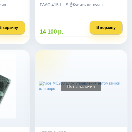
рив..
FAAC 415 L LS ☝Купить по лучш..
В корзину
В корзину
14 100 р.
Нет в наличии