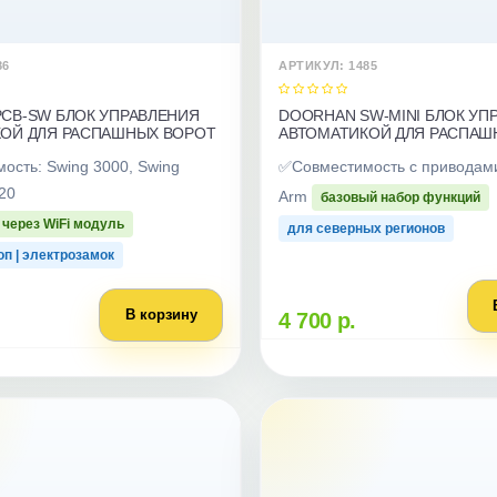
86
АРТИКУЛ: 1485
CB-SW БЛОК УПРАВЛЕНИЯ
DOORHAN SW-MINІ БЛОК УП
ОЙ ДЛЯ РАСПАШНЫХ ВОРОТ
АВТОМАТИКОЙ ДЛЯ РАСПАШ
ость: Swing 3000, Swing
✅Совместимость c приводами
320
Arm
базовый набор функций
 через WiFi модуль
для северных регионов
п | электрозамок
В корзину
4 700 р.