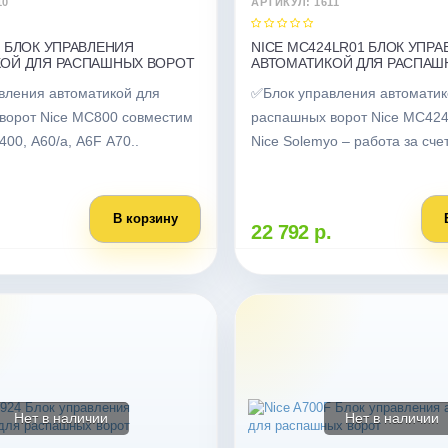
10
АРТИКУЛ: 1611
0 БЛОК УПРАВЛЕНИЯ
NICE MC424LR01 БЛОК УПР
ОЙ ДЛЯ РАСПАШНЫХ ВОРОТ
АВТОМАТИКОЙ ДЛЯ РАСПАШ
вления автоматикой для
✅Блок управления автоматик
ворот Nice MC800 совместим
распашных ворот Nice MC424
400, А60/а, А6F А70..
Nice Solemyo – работа за счет
В корзину
22 792 р.
Нет в наличии
Нет в наличии