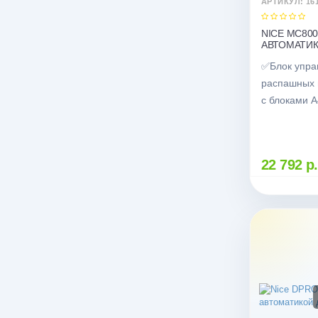
АРТИКУЛ: 16
NICE MC80
АВТОМАТИК
✅Блок упра
распашных 
с блоками А
22 792 р.