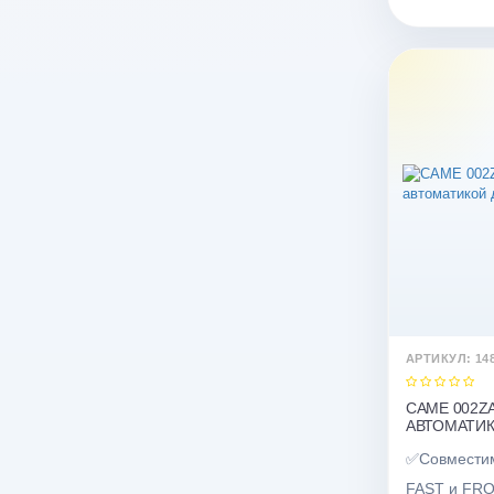
АРТИКУЛ: 14
CAME 002Z
АВТОМАТИК
✅Совместим
FAST и FR