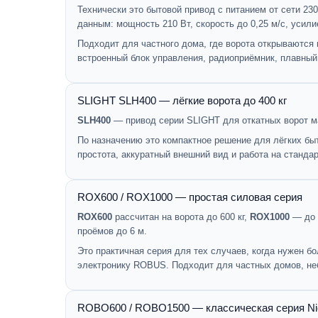
Технически это бытовой привод с питанием от сети 23
данным: мощность 210 Вт, скорость до 0,25 м/с, усили
Подходит для частного дома, где ворота открываются 
встроенный блок управления, радиоприёмник, плавный 
SLIGHT SLH400 — лёгкие ворота до 400 кг
SLH400
— привод серии SLIGHT для откатных ворот ма
По назначению это компактное решение для лёгких быт
простота, аккуратный внешний вид и работа на станда
ROX600 / ROX1000 — простая силовая серия
ROX600
рассчитан на ворота до 600 кг,
ROX1000
— до 
проёмов до 6 м.
Это практичная серия для тех случаев, когда нужен 
электронику ROBUS. Подходит для частных домов, неб
ROBO600 / ROBO1500 — классическая серия Ni