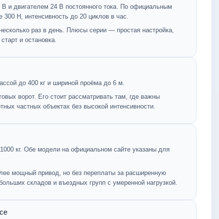
0 В и двигателем 24 В постоянного тока. По официальным
е 300 Н, интенсивность до 20 циклов в час.
несколько раз в день. Плюсы серии — простая настройка,
старт и остановка.
ссой до 400 кг и шириной проёма до 6 м.
овых ворот. Его стоит рассматривать там, где важны
ртных частных объектах без высокой интенсивности.
1000 кг. Обе модели на официальном сайте указаны для
более мощный привод, но без переплаты за расширенную
ольших складов и въездных групп с умеренной нагрузкой.
ce