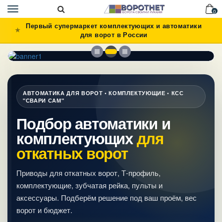
Toggle
0
navigation
Первый супермаркет комплектующих и автоматики
для ворот в России
АВТОМАТИКА ДЛЯ ВОРОТ • КОМПЛЕКТУЮЩИЕ • КСС
"СВАРИ САМ"
Подбор автоматики и
комплектующих
для
откатных ворот
Приводы для откатных ворот, Т-профиль,
комплектующие, зубчатая рейка, пульты и
аксессуары. Подберём решение под ваш проём, вес
ворот и бюджет.