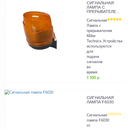
СИГНАЛЬНАЯ
ЛАМПА С
ПРЕРЫВАТЕЛЕМ
MILLER
TECHNICS
Сигнальная
Лампа с
прерывателем
Miller
Technics.Устройства
используются
для
подачи
сигналов
во
время..
1 500 р.
СИГНАЛЬНАЯ
ЛАМПА F6030
Сигнальная
лампа F6030
от