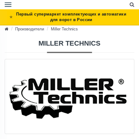
Toggle
navigation
Первый супермаркет комплектующих и автоматики
для ворот в России
Производители
Miller Technics
MILLER TECHNICS