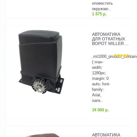
оповестить
окружаю..
1 875 р.
АВТОМАТИКА
ДЛЯ ОТКАТНЫХ
ВОРОТ MILLER
TECHNICS 1000
.mt1000_product_contain
{ max-
width:
1280px;
margin: 0
auto; font-
family:
Arial,
sans..
34 000 р.
АВТОМАТИКА