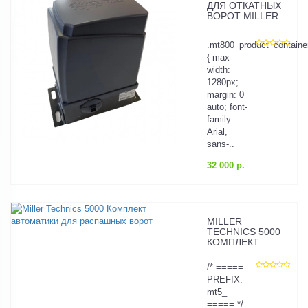
ДЛЯ ОТКАТНЫХ
ВОРОТ MILLER
TECHNICS 800
.mt800_product_containe
{ max-
width:
1280px;
margin: 0
auto; font-
family:
Arial,
sans-..
32 000 р.
MILLER
TECHNICS 5000
КОМПЛЕКТ
АВТОМАТИКИ
ДЛЯ
/* =====
РАСПАШНЫХ
PREFIX:
ВОРОТ
mt5_
===== */