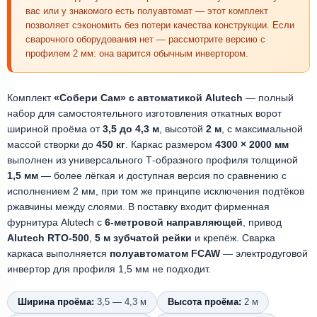
вас или у знакомого есть полуавтомат — этот комплект
позволяет сэкономить без потери качества конструкции. Если
сварочного оборудования нет — рассмотрите версию с
профилем 2 мм: она варится обычным инвертором.
Комплект
«Собери Сам» с автоматикой Alutech
— полный
набор для самостоятельного изготовления откатных ворот
шириной проёма от
3,5 до 4,3 м
, высотой
2 м
, с максимальной
массой створки до
450 кг
. Каркас размером
4300 × 2000 мм
выполнен из универсального Т-образного профиля толщиной
1,5 мм
— более лёгкая и доступная версия по сравнению с
исполнением 2 мм, при том же принципе исключения подтёков
ржавчины между слоями. В поставку входит фирменная
фурнитура Alutech с
6-метровой направляющей
, привод
Alutech RTO-500
,
5 м зубчатой рейки
и крепёж. Сварка
каркаса выполняется
полуавтоматом FCAW
— электродуговой
инвертор для профиля 1,5 мм не подходит.
Ширина проёма:
3,5 — 4,3 м
Высота проёма:
2 м