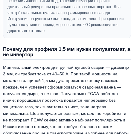
решение Alutech: тихий ход, гашение вибрации от рейки,
длительный ресурс при правильно настроенных воротах. Два
четырёхканальных пульта запрограммированы с завода.
Инструкция на русском языке входит в комплект. При хранении
пульта на улице в период морозов около 0°C рекомендуется
держать его в тепле.
Почему для профиля 1,5 мм нужен полуавтомат, а
не инвертор
Минимальный электрод для ручной дуговой сварки —
диаметр
2 мм
, он требует тока от 40–50 А. При такой мощности на
металле толщиной 1,5 мм дуга прожигает стенку насквозь
прежде, чем успевает сформироваться сварочная ванна —
получаются дыры, а не шов. Полуавтомат FCAW работает
иначе: порошковая проволока подаётся непрерывно без
защитного газа, ток значительно ниже, зона нагрева
минимальна. Шов получается ровным, металл не коробится и
не прогорает. FCAW сейчас активно набирает популярность в
России именно потому, что не требует баллона с газом —
оборудование проще в транспортировке и удобнее для работы