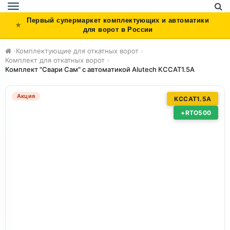
Toggle
navigation
Первый супермаркет комплектующих и автоматики
для ворот в России
›
Комплектующие для откатных ворот
›
Комплект для откатных ворот
›
Комплект "Свари Сам" с автоматикой Alutech КССАТ1.5А
Акция
КССАТ1.5А
+RTO500