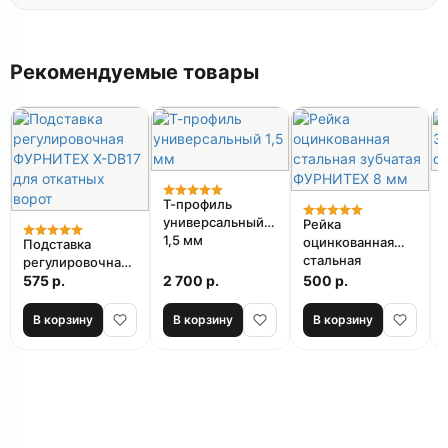
Рекомендуемые товары
Т-профиль
универсальный
Рейка
1,5 мм
оцинкованная
Подставка
стальная
регулировочная
зубчатая
ФУРНИТЕХ X-
575 р.
2 700 р.
500 р.
ФУРНИТЕХ 8 мм
DB17 для
откатных ворот
В корзину
В корзину
В корзину