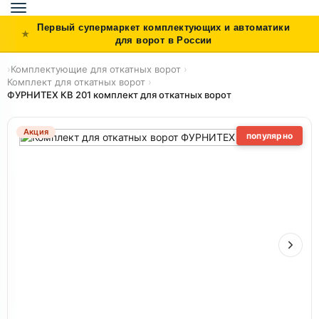
Toggle
navigation
Первый супермаркет комплектующих и автоматики
для ворот в России
›
Комплектующие для откатных ворот
›
Комплект для откатных ворот
›
ФУРНИТЕХ КВ 201 комплект для откатных ворот
Акция
популярно