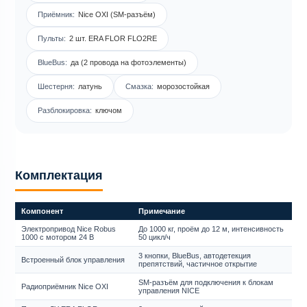
Приёмник:
Nice OXI (SM-разъём)
Пульты:
2 шт. ERA FLOR FLO2RE
BlueBus:
да (2 провода на фотоэлементы)
Шестерня:
латунь
Смазка:
морозостойкая
Разблокировка:
ключом
Комплектация
Компонент
Примечание
Электропривод Nice Robus
До 1000 кг, проём до 12 м, интенсивность
1000 с мотором 24 В
50 цикл/ч
3 кнопки, BlueBus, автодетекция
Встроенный блок управления
препятствий, частичное открытие
SM-разъём для подключения к блокам
Радиоприёмник Nice OXI
управления NICE