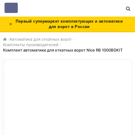
Toggle
navigation
Первый супермаркет комплектующих и автоматики
для ворот в России
›
Автоматика для откатных ворот
›
Комплекты производителей
›
Комплект автоматики для откатных ворот Nice RB 1000BDKIT