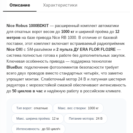
Описание
Характеристики
Nice Robus 1000BDKIT
— расширенный комплект автоматики
для откатных ворот весом до
1000 кг
и шириной проёма до
12
метров
на базе привода Nice RB 1000. В отличие от базовой
поставки, этот комплект включает встраиваемый радиоприёмник
Nice OXI
с SM-разъёмом и
2 пульта ДУ ERA FLOR FLO2RE
—
система полностью готова к работе без дополнительных закупок.
Ключевая особенность привода — поддержка технологии
BlueBus
: подключение фотоэлементов безопасности требует
всего двух проводов вместо стандартных четырёх, что заметно
упрощает монтаж. Слаботочный мотор 24 В и латунная шестерня
редуктора с морозостойкой смазкой обеспечивают интенсивность
до
50 циклов в час
и надёжную работу в российском климате.
Тип ворот:
откатные
Макс. вес створки:
1000 кг
Макс. ширина проёма:
12 м
Питание мотора:
24 В
Интенсивность:
до 50 цикл/ч