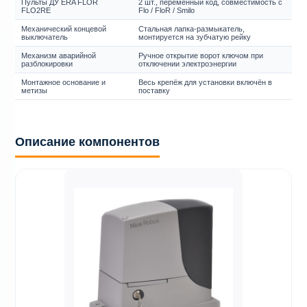
Пульты ДУ ERA FLOR
2 шт., переменный код, совместимость с
FLO2RE
Flo / FloR / Smilo
Механический концевой
Стальная лапка-размыкатель,
выключатель
монтируется на зубчатую рейку
Механизм аварийной
Ручное открытие ворот ключом при
разблокировки
отключении электроэнергии
Монтажное основание и
Весь крепёж для установки включён в
метизы
поставку
Описание компонентов