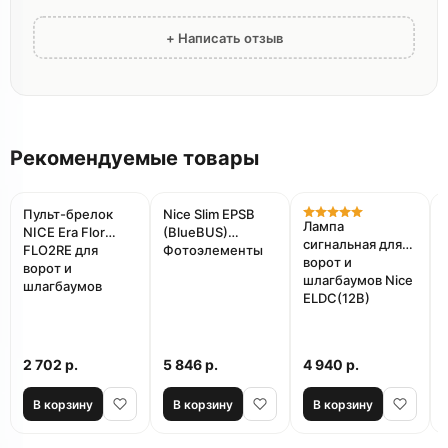
+ Написать отзыв
Рекомендуемые товары
Пульт-брелок
Nice Slim EPSB
Лампа
NICE Era Flor
(BlueBUS)
сигнальная для
FLO2RE для
Фотоэлементы
ворот и
ворот и
шлагбаумов Nice
шлагбаумов
ELDC(12B)
2 702 р.
5 846 р.
4 940 р.
В корзину
В корзину
В корзину