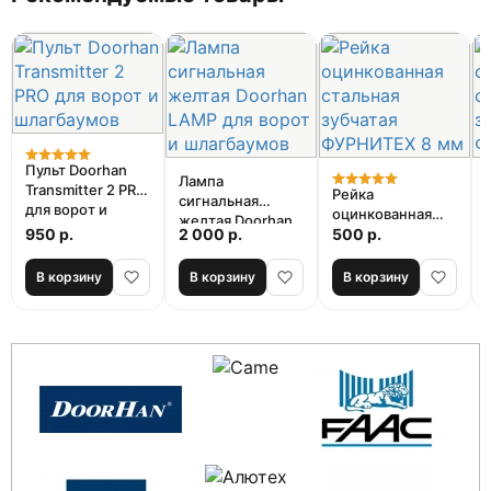
Пульт Doorhan
Лампа
Transmitter 2 PRO
Рейка
сигнальная
для ворот и
оцинкованная
желтая Doorhan
шлагбаумов
950 р.
2 000 р.
стальная
500 р.
LAMP для ворот и
зубчатая
шлагбаумов
ФУРНИТЕХ 8 мм
В корзину
В корзину
В корзину