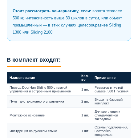
Стоит рассмотреть альтернативу, если:
ворота тяжелее
500 кг, интенсивность выше 30 циклов в сутки, или объект
промышленный — в этих случаях целесообразнее Sliding
1300 или Sliding 2100.
В комплект входят:
Кол-
Наименование
Примечание
во
Привод DoorHan Sliding 500 с платой
Редуктор в густой
1 шт.
управления и встроенным приёмником
смазке, 500 Н усилия
Входят в базовый
Пульт дистанционного управления
2 шт.
комплект
Для крепления к
Монтажное основание
1 шт.
фундаментной
закладной
Схемы подключения,
Инструкция на русском языке
1 шт.
настройка
концевиков