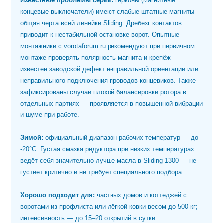
Известные проблемы серии:
герконы (магнитные
концевые выключатели) имеют слабые штатные магниты —
общая черта всей линейки Sliding. Дребезг контактов
приводит к нестабильной остановке ворот. Опытные
монтажники с vorotaforum.ru рекомендуют при первичном
монтаже проверять полярность магнита и крепёж —
известен заводской дефект неправильной ориентации или
неправильного подключения проводов концевиков. Также
зафиксированы случаи плохой балансировки ротора в
отдельных партиях — проявляется в повышенной вибрации
и шуме при работе.
Зимой:
официальный диапазон рабочих температур — до
-20°C. Густая смазка редуктора при низких температурах
ведёт себя значительно лучше масла в Sliding 1300 — не
густеет критично и не требует специального подбора.
Хорошо подходит для:
частных домов и коттеджей с
воротами из профлиста или лёгкой ковки весом до 500 кг;
интенсивность — до 15–20 открытий в сутки.