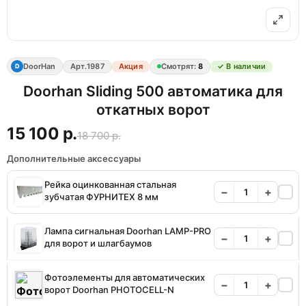
DoorHan
Арт.
1987
Акция
Смотрят:
8
✓ В наличии
D
Doorhan Sliding 500 автоматика для
откатных ворот
15 100 р.
18 700 р.
Дополнительные аксессуары
Рейка оцинкованная стальная
−
+
зубчатая ФУРНИТЕХ 8 мм
Лампа сигнальная Doorhan LAMP-PRO
−
+
для ворот и шлагбаумов
Фотоэлементы для автоматических
−
+
ворот Doorhan PHOTOCELL-N