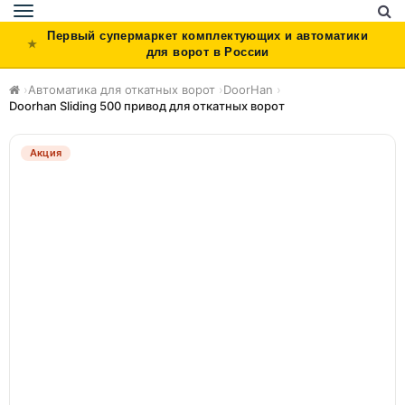
Toggle
navigation
Первый супермаркет комплектующих и автоматики
для ворот в России
›
Автоматика для откатных ворот
›
DoorHan
›
Doorhan Sliding 500 привод для откатных ворот
Акция