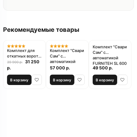
Рекомендуемые товары
Акция
Комплект "Свари
Комплект для
Комплект "Свари
Сам" с
откатных ворот
Сам" с
автоматикой
Alutech
31 250
автоматикой
39 900 р.
FURNITEH SL 600
Alutech
р.
57 000 р.
49 500 р.
AC
В корзину
В корзину
В корзину