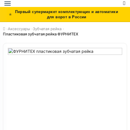
Toggle
navigation
Первый супермаркет комплектующих и автоматики
для ворот в России
›
Аксессуары
›
Зубчатая рейка
›
Пластиковая зубчатая рейка ФУРНИТЕХ